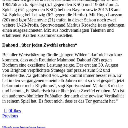
1965/66 am 6. Spieltag (5:1 gegen den KSC) und 1966/67 am 4.
Spieltag (6:1 gegen den KSC) bei den Bayern sowie 2017/18 am
34. Spieltag bei Leipzig (6:2 gegen die Hertha). Mit Hugo Larsson
(20) und Igor Matanovic (21) trafen in dieser Saison noch zwei
weitere U-23-Profis. Sportvorstand Markus Krösche ist es gelungen,
einen ausgezeichneten Mix aus hochveranlagten Talenten und
erfahrenen Kräften zusammenzustellen.
Dahoud „über jeden Zweifel erhaben“
Bei aller Wertschätzung für die „jungen Wilden“ darf nicht zu kurz
kommen, dass auch Routinier Mahmoud Dahoud (28) gegen
Bochum eine exzellente Leistung zeigte. Der erst am 30. August
von Brighton verpflichtete Stratege traf präzise zum 5:2 und
bereitete das 7:2 gefühlvoll vor. „Mo kommt immer besser rein. Er
hat in den vergangenen eineinhalb Jahren nicht so viel gespielt, jetzt
bekommt er mehr Rhythmus“, sagt Sportvorstand Markus Krösche
und betont: „Fußballerisch ist er über jeden Zweifel erhaben. Mo ist
ein außergewöhnlicher Fußballer, der auch eine gewisse Vertikalität
in seinem Spiel hat. Es freut mich, dass er das Tor gemacht hat.“
0
Likes
Beitragsnavigation
Previous
Hlozek muss besser lesen lernen