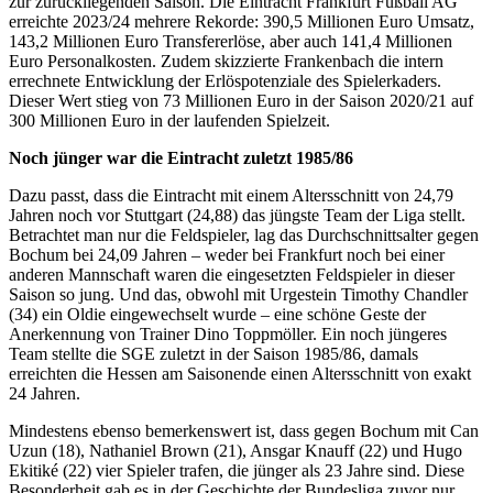
zur zurückliegenden Saison. Die Eintracht Frankfurt Fußball AG
erreichte 2023/24 mehrere Rekorde: 390,5 Millionen Euro Umsatz,
143,2 Millionen Euro Transfererlöse, aber auch 141,4 Millionen
Euro Personalkosten. Zudem skizzierte Frankenbach die intern
errechnete Entwicklung der Erlöspotenziale des Spielerkaders.
Dieser Wert stieg von 73 Millionen Euro in der Saison 2020/21 auf
300 Millionen Euro in der laufenden Spielzeit.
Noch jünger war die Eintracht zuletzt 1985/86
Dazu passt, dass die Eintracht mit einem Altersschnitt von 24,79
Jahren noch vor Stuttgart (24,88) das jüngste Team der Liga stellt.
Betrachtet man nur die Feldspieler, lag das Durchschnittsalter gegen
Bochum bei 24,09 Jahren – weder bei Frankfurt noch bei einer
anderen Mannschaft waren die eingesetzten Feldspieler in dieser
Saison so jung. Und das, obwohl mit Urgestein Timothy Chandler
(34) ein Oldie eingewechselt wurde – eine schöne Geste der
Anerkennung von Trainer Dino Toppmöller. Ein noch jüngeres
Team stellte die SGE zuletzt in der Saison 1985/86, damals
erreichten die Hessen am Saisonende einen Altersschnitt von exakt
24 Jahren.
Mindestens ebenso bemerkenswert ist, dass gegen Bochum mit Can
Uzun (18), Nathaniel Brown (21), Ansgar Knauff (22) und Hugo
Ekitiké (22) vier Spieler trafen, die jünger als 23 Jahre sind. Diese
Besonderheit gab es in der Geschichte der Bundesliga zuvor nur