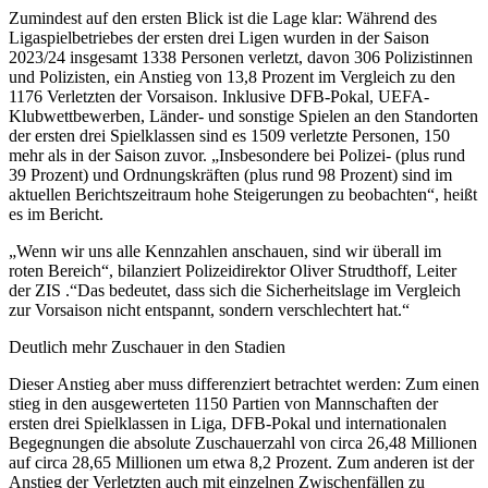
Zumindest auf den ersten Blick ist die Lage klar: Während des
Ligaspielbetriebes der ersten drei Ligen wurden in der Saison
2023/24 insgesamt 1338 Personen verletzt, davon 306 Polizistinnen
und Polizisten, ein Anstieg von 13,8 Prozent im Vergleich zu den
1176 Verletzten der Vorsaison. Inklusive DFB-Pokal, UEFA-
Klubwettbewerben, Länder- und sonstige Spielen an den Standorten
der ersten drei Spielklassen sind es 1509 verletzte Personen, 150
mehr als in der Saison zuvor. „Insbesondere bei Polizei- (plus rund
39 Prozent) und Ordnungskräften (plus rund 98 Prozent) sind im
aktuellen Berichtszeitraum hohe Steigerungen zu beobachten“, heißt
es im Bericht.
„Wenn wir uns alle Kennzahlen anschauen, sind wir überall im
roten Bereich“, bilanziert Polizeidirektor Oliver Strudthoff, Leiter
der ZIS .“Das bedeutet, dass sich die Sicherheitslage im Vergleich
zur Vorsaison nicht entspannt, sondern verschlechtert hat.“
Deutlich mehr Zuschauer in den Stadien
Dieser Anstieg aber muss differenziert betrachtet werden: Zum einen
stieg in den ausgewerteten 1150 Partien von Mannschaften der
ersten drei Spielklassen in Liga, DFB-Pokal und internationalen
Begegnungen die absolute Zuschauerzahl von circa 26,48 Millionen
auf circa 28,65 Millionen um etwa 8,2 Prozent. Zum anderen ist der
Anstieg der Verletzten auch mit einzelnen Zwischenfällen zu