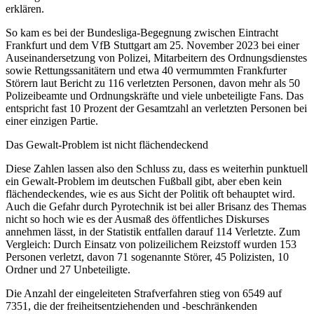
erklären.
So kam es bei der Bundesliga-Begegnung zwischen Eintracht
Frankfurt und dem VfB Stuttgart am 25. November 2023 bei einer
Auseinandersetzung von Polizei, Mitarbeitern des Ordnungsdienstes
sowie Rettungssanitätern und etwa 40 vermummten Frankfurter
Störern laut Bericht zu 116 verletzten Personen, davon mehr als 50
Polizeibeamte und Ordnungskräfte und viele unbeteiligte Fans. Das
entspricht fast 10 Prozent der Gesamtzahl an verletzten Personen bei
einer einzigen Partie.
Das Gewalt-Problem ist nicht flächendeckend
Diese Zahlen lassen also den Schluss zu, dass es weiterhin punktuell
ein Gewalt-Problem im deutschen Fußball gibt, aber eben kein
flächendeckendes, wie es aus Sicht der Politik oft behauptet wird.
Auch die Gefahr durch Pyrotechnik ist bei aller Brisanz des Themas
nicht so hoch wie es der Ausmaß des öffentliches Diskurses
annehmen lässt, in der Statistik entfallen darauf 114 Verletzte. Zum
Vergleich: Durch Einsatz von polizeilichem Reizstoff wurden 153
Personen verletzt, davon 71 sogenannte Störer, 45 Polizisten, 10
Ordner und 27 Unbeteiligte.
Die Anzahl der eingeleiteten Strafverfahren stieg von 6549 auf
7351, die der freiheitsentziehenden und -beschränkenden