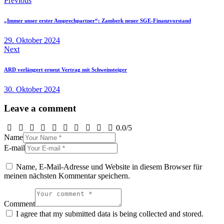
Beitragsnavigation
Previous
„Immer unser erster Ansprechpartner“: Zamberk neuer SGE-Finanzvorstand
29. Oktober 2024
Next
ARD verlängert erneut Vertrag mit Schweinsteiger
30. Oktober 2024
Leave a comment
0.0
/
5
Name
E-mail
Name, E-Mail-Adresse und Website in diesem Browser für
meinen nächsten Kommentar speichern.
Comment
I agree that my submitted data is being collected and stored.