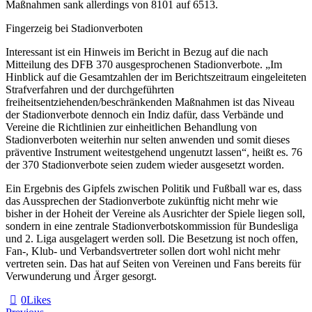
Maßnahmen sank allerdings von 8101 auf 6513.
Fingerzeig bei Stadionverboten
Interessant ist ein Hinweis im Bericht in Bezug auf die nach
Mitteilung des DFB 370 ausgesprochenen Stadionverbote. „Im
Hinblick auf die Gesamtzahlen der im Berichtszeitraum eingeleiteten
Strafverfahren und der durchgeführten
freiheitsentziehenden/beschränkenden Maßnahmen ist das Niveau
der Stadionverbote dennoch ein Indiz dafür, dass Verbände und
Vereine die Richtlinien zur einheitlichen Behandlung von
Stadionverboten weiterhin nur selten anwenden und somit dieses
präventive Instrument weitestgehend ungenutzt lassen“, heißt es. 76
der 370 Stadionverbote seien zudem wieder ausgesetzt worden.
Ein Ergebnis des Gipfels zwischen Politik und Fußball war es, dass
das Aussprechen der Stadionverbote zukünftig nicht mehr wie
bisher in der Hoheit der Vereine als Ausrichter der Spiele liegen soll,
sondern in eine zentrale Stadionverbotskommission für Bundesliga
und 2. Liga ausgelagert werden soll. Die Besetzung ist noch offen,
Fan-, Klub- und Verbandsvertreter sollen dort wohl nicht mehr
vertreten sein. Das hat auf Seiten von Vereinen und Fans bereits für
Verwunderung und Ärger gesorgt.
0
Likes