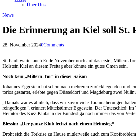
Über Uns
News
Die Erinnerung an Kiel soll St. 
28. November 2024
0
Comments
St. Pauli wartet auch Ende November noch auf das erste „Millern-To
Holstein Kiel an diesem Freitag aber könnte ein gutes Omen sein.
Noch kein „Millern-Tor“ in dieser Saison
Johannes Eggestein hat schon nach mehreren zurückliegenden und tor
torlos gestartet, erlebte gegen Düsseldorf und Magdeburg zwei Nulln
„Damals war es ähnlich, dass wir zuvor viele Torannäherungen hatten, a
reingeflogen“, erinnert Mittelstürmer Eggestein. Der Unterschied: Im 
Heimtor des Kiez-Klubs in der Bundesliga noch immer das von Verte
Blessin: „Der ganze Klub lechzt nach einem Heimsieg“
Droht sich die Torkrise zu Hause mittlerweile auch zum Kopfproblem au