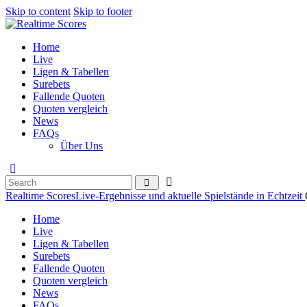
Skip to content
Skip to footer
Home
Live
Ligen & Tabellen
Surebets
Fallende Quoten
Quoten vergleich
News
FAQs
Über Uns
Realtime Scores
Live-Ergebnisse und aktuelle Spielstände in Echtzeit
Home
Live
Ligen & Tabellen
Surebets
Fallende Quoten
Quoten vergleich
News
FAQs