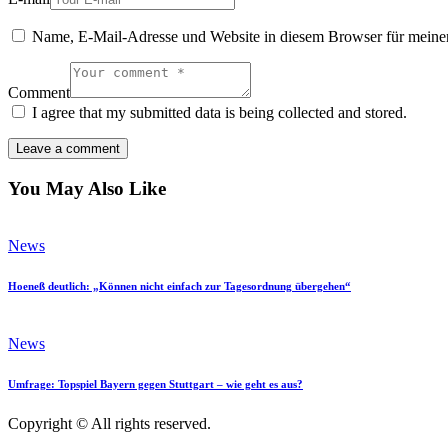
Name, E-Mail-Adresse und Website in diesem Browser für meine
Comment
I agree that my submitted data is being collected and stored.
You May Also Like
News
Hoeneß deutlich: „Können nicht einfach zur Tagesordnung übergehen“
News
Umfrage: Topspiel Bayern gegen Stuttgart – wie geht es aus?
Copyright © All rights reserved.