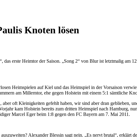
Paulis Knoten lösen
r“, das erste Heimtor der Saison. „Song 2“ von Blur ist letztmalig a
losen Heimspielen auf Kiel und das Heimspiel in der Vorsaison verwie
ummern am Millerntor, ehe gegen Holstein mit einem 5:1 sämtliche Knot
ber oft Kleinigkeiten gefehlt haben, wir sind aber dran geblieben, und 
Vorjahr kam Holstein bereits zum dritten Heimspiel nach Hamburg, nun st
idiger Marcel Eger beim 1:8 gegen den FC Bayern am 7. Mai 2011.
szuweiten? Alexander Blessin sagt nein. „Es nervt brutal“, erklärt der