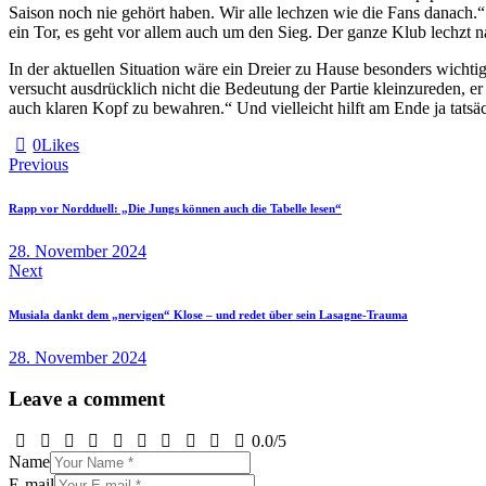
Saison noch nie gehört haben. Wir alle lechzen wie die Fans danach.“ 
ein Tor, es geht vor allem auch um den Sieg. Der ganze Klub lechzt 
In der aktuellen Situation wäre ein Dreier zu Hause besonders wichtig
versucht ausdrücklich nicht die Bedeutung der Partie kleinzureden, er
auch klaren Kopf zu bewahren.“ Und vielleicht hilft am Ende ja tatsä
0
Likes
Beitragsnavigation
Previous
Rapp vor Nordduell: „Die Jungs können auch die Tabelle lesen“
28. November 2024
Next
Musiala dankt dem „nervigen“ Klose – und redet über sein Lasagne-Trauma
28. November 2024
Leave a comment
0.0
/
5
Name
E-mail