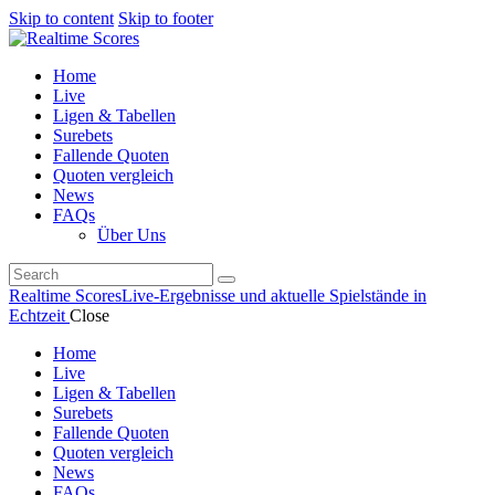
Skip to content
Skip to footer
Home
Live
Ligen & Tabellen
Surebets
Fallende Quoten
Quoten vergleich
News
FAQs
Über Uns
Realtime Scores
Live-Ergebnisse und aktuelle Spielstände in
Echtzeit
Close
Home
Live
Ligen & Tabellen
Surebets
Fallende Quoten
Quoten vergleich
News
FAQs