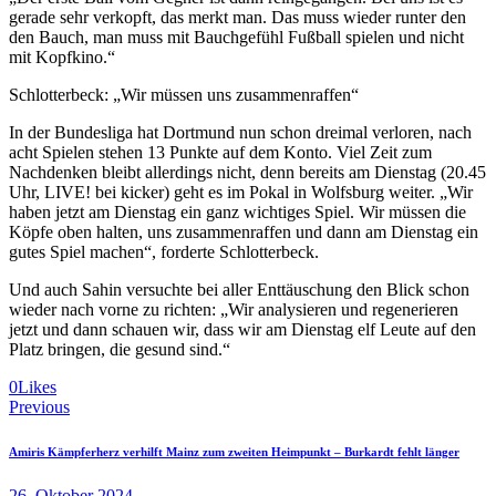
gerade sehr verkopft, das merkt man. Das muss wieder runter den
den Bauch, man muss mit Bauchgefühl Fußball spielen und nicht
mit Kopfkino.“
Schlotterbeck: „Wir müssen uns zusammenraffen“
In der Bundesliga hat Dortmund nun schon dreimal verloren, nach
acht Spielen stehen 13 Punkte auf dem Konto. Viel Zeit zum
Nachdenken bleibt allerdings nicht, denn bereits am Dienstag (20.45
Uhr, LIVE! bei kicker) geht es im Pokal in Wolfsburg weiter. „Wir
haben jetzt am Dienstag ein ganz wichtiges Spiel. Wir müssen die
Köpfe oben halten, uns zusammenraffen und dann am Dienstag ein
gutes Spiel machen“, forderte Schlotterbeck.
Und auch Sahin versuchte bei aller Enttäuschung den Blick schon
wieder nach vorne zu richten: „Wir analysieren und regenerieren
jetzt und dann schauen wir, dass wir am Dienstag elf Leute auf den
Platz bringen, die gesund sind.“
0
Likes
Beitragsnavigation
Previous
Amiris Kämpferherz verhilft Mainz zum zweiten Heimpunkt – Burkardt fehlt länger
26. Oktober 2024