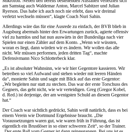
Mikrofon. Neben den bereits bestehenden Ausfällen verletzten sich
am Samstag auch Waldemar Anton, Marcel Sabitzer und Julian
Ryerson. Das habe ich auch noch nie erlebt, dass wir dreimal
verletzt wechseln müssen“, klagte Coach Nuri Sahin.
Allerdings wäre das für eine Ausrede zu einfach, der BVB blieb in
Augsburg abermals hinter den Erwartungen zurück, agierte offensiv
viel zu harmlos und hat nun auswärts in der Bundesliga nach vier
Spielen nur einen Zähler auf dem Konto. „Wenn wir wüssten,
woran es liegt, dann würden wir es ändern. Wir wollen das alle
nicht. Wir müssen performen, jeden dritten Tag“, machte
Defensivmann Nico Schlotterbeck klar.
„Es ist absoluter Wahnsinn, wie wir hier Gegentore kassieren. Wir
betreiben so viel Aufwand und stehen wieder mit leeren Händen
da“, monierte Sahin und sagte mit Blick auf das erste Gegentor:
„Wir begleiten nur statt zu stechen. Das war der erste Torschuss des
Gegners, das geht nicht, wie wir verteidigen. Greg (Gregor Kobel,
d. Red.) ist derjenige, der am wenigsten Schuld an diesem Gegentor
hat.“
Der Coach war sichtlich gedrückt, Sahin weiß natürlich, dass es bei
einem Verein wie Dortmund Ergebnisse braucht. „Die
Voraussetzungen waren gut, wie waren früh in Führung, das ist
eigentlich ein Brustlöser in so einer schweren Zeit“, so der Trainer.
„Der erste Ball vom Gegner ist dann reingegangen. Bei uns ist es