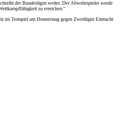
schreibt der Bundesligist weiter. Der Abwehrspieler werde
ettkampffähigkeit zu erreichen.“
z im Testspiel am Donnerstag gegen Zweitligist Eintracht