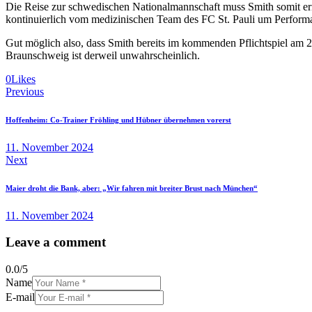
Die Reise zur schwedischen Nationalmannschaft muss Smith somit erne
kontinuierlich vom medizinischen Team des FC St. Pauli um Perform
Gut möglich also, dass Smith bereits im kommenden Pflichtspiel am 2
Braunschweig ist derweil unwahrscheinlich.
0
Likes
Beitragsnavigation
Previous
Hoffenheim: Co-Trainer Fröhling und Hübner übernehmen vorerst
11. November 2024
Next
Maier droht die Bank, aber: „Wir fahren mit breiter Brust nach München“
11. November 2024
Leave a comment
0.0
/
5
Name
E-mail