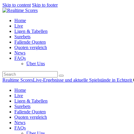
Skip to content
Skip to footer
Home
Live
Ligen & Tabellen
Surebets
Fallende Quoten
Quoten vergleich
News
FAQs
Über Uns
Realtime Scores
Live-Ergebnisse und aktuelle Spielstände in Echtzeit
Home
Live
Ligen & Tabellen
Surebets
Fallende Quoten
Quoten vergleich
News
FAQs
Über Uns