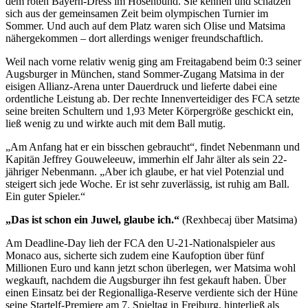
dem roten Bayern-Dress im Hosenbund. Sie kennen und schätzen
sich aus der gemeinsamen Zeit beim olympischen Turnier im
Sommer. Und auch auf dem Platz waren sich Olise und Matsima
nähergekommen – dort allerdings weniger freundschaftlich.
Weil nach vorne relativ wenig ging am Freitagabend beim 0:3 seiner
Augsburger in München, stand Sommer-Zugang Matsima in der
eisigen Allianz-Arena unter Dauerdruck und lieferte dabei eine
ordentliche Leistung ab. Der rechte Innenverteidiger des FCA setzte
seine breiten Schultern und 1,93 Meter Körpergröße geschickt ein,
ließ wenig zu und wirkte auch mit dem Ball mutig.
„Am Anfang hat er ein bisschen gebraucht“, findet Nebenmann und
Kapitän Jeffrey Gouweleeuw, immerhin elf Jahr älter als sein 22-
jähriger Nebenmann. „Aber ich glaube, er hat viel Potenzial und
steigert sich jede Woche. Er ist sehr zuverlässig, ist ruhig am Ball.
Ein guter Spieler.“
„Das ist schon ein Juwel, glaube ich.“
(Rexhbecaj über Matsima)
Am Deadline-Day lieh der FCA den U-21-Nationalspieler aus
Monaco aus, sicherte sich zudem eine Kaufoption über fünf
Millionen Euro und kann jetzt schon überlegen, wer Matsima wohl
wegkauft, nachdem die Augsburger ihn fest gekauft haben. Über
einen Einsatz bei der Regionalliga-Reserve verdiente sich der Hüne
seine Startelf-Premiere am 7. Spieltag in Freiburg, hinterließ als