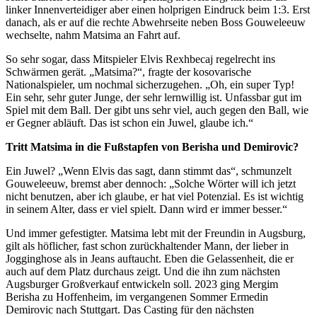
linker Innenverteidiger aber einen holprigen Eindruck beim 1:3. Erst
danach, als er auf die rechte Abwehrseite neben Boss Gouweleeuw
wechselte, nahm Matsima an Fahrt auf.
So sehr sogar, dass Mitspieler Elvis Rexhbecaj regelrecht ins
Schwärmen gerät. „Matsima?“, fragte der kosovarische
Nationalspieler, um nochmal sicherzugehen. „Oh, ein super Typ!
Ein sehr, sehr guter Junge, der sehr lernwillig ist. Unfassbar gut im
Spiel mit dem Ball. Der gibt uns sehr viel, auch gegen den Ball, wie
er Gegner abläuft. Das ist schon ein Juwel, glaube ich.“
Tritt Matsima in die Fußstapfen von Berisha und Demirovic?
Ein Juwel? „Wenn Elvis das sagt, dann stimmt das“, schmunzelt
Gouweleeuw, bremst aber dennoch: „Solche Wörter will ich jetzt
nicht benutzen, aber ich glaube, er hat viel Potenzial. Es ist wichtig
in seinem Alter, dass er viel spielt. Dann wird er immer besser.“
Und immer gefestigter. Matsima lebt mit der Freundin in Augsburg,
gilt als höflicher, fast schon zurückhaltender Mann, der lieber in
Jogginghose als in Jeans auftaucht. Eben die Gelassenheit, die er
auch auf dem Platz durchaus zeigt. Und die ihn zum nächsten
Augsburger Großverkauf entwickeln soll. 2023 ging Mergim
Berisha zu Hoffenheim, im vergangenen Sommer Ermedin
Demirovic nach Stuttgart. Das Casting für den nächsten