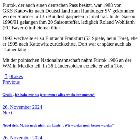
Furtok, der auch einen deutschen Pass besitzt, war 1988 von
GKS Kattowitz nach Deutschland zum Hamburger SV gekommen,
wo der Stürmer in 135 Bundesligaspielen 51-mal traf. In der Saison
1990/91 gelangen ihm 20 Saisontreffer, lediglich Roland Wohlfarth
(FC Bayern) traf einmal öfter.
1993 wechselte er zu Eintracht Frankfurt (53 Spiele, neun Tore), ehe
er 1995 nach Kattowitz zurückkehrte. Dort war er später auch als
Trainer tätig.
Mit der polnischen Nationalmannschaft nahm Furtok 1986 an der
WM in Mexiko teil. In 36 Länderspielen erzielte er zehn Tore.
0
Likes
Beitragsnavigation
Previous
Grüll: „Ich habe mir bis jetzt immer alles erarbeiten müssen“
26. November 2024
Next
Nebel sieht Mainz noch nicht am Limit: „Wir werden noch besser werden“
26. November 2024