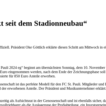
kt seit dem Stadionneubau“
iziell. Präsident Oke Göttlich erklärte diesen Schritt am Mittwoch in 
t Pauli 2024 eg“ beginnt am übernächsten Sonntag, dem 10. November 20
en Euro eingenommen werden, nach dem Ende der Zeichnungsphase soll 
sierte für 850 Euro Anteile erwerben.
ssenschaft ist das perfekte Modell für den FC St. Pauli. Mitglieder und
 der erworbenen Anteile. Der Präsident und Musikunternehmer erklärt: 
eitig als Aufsichtsrat in der Genossenschaft und ist ebenfalls sicher, 
chvollziehbarer als die Auslagerung der Profiabteilung, ein Investoren