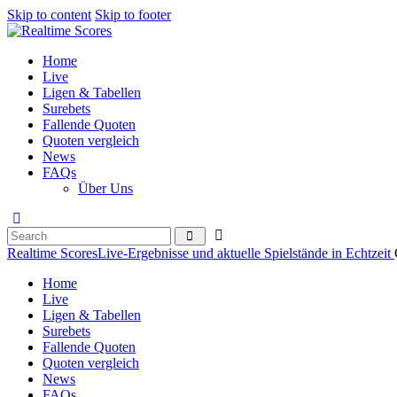
Skip to content
Skip to footer
Home
Live
Ligen & Tabellen
Surebets
Fallende Quoten
Quoten vergleich
News
FAQs
Über Uns
Realtime Scores
Live-Ergebnisse und aktuelle Spielstände in Echtzeit
Home
Live
Ligen & Tabellen
Surebets
Fallende Quoten
Quoten vergleich
News
FAQs