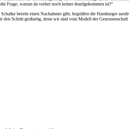
ch die Frage, warum da vorher noch keiner draufgekommen ist?“
C Schalke bereits einen Nachahmer gibt, begrüßen die Hamburger ausdrü
 den Schritt großartig, denn wir sind vom Modell der Genossenschaft ü