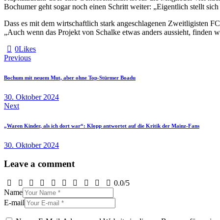
Bochumer geht sogar noch einen Schritt weiter: „Eigentlich stellt si
Dass es mit dem wirtschaftlich stark angeschlagenen Zweitligisten F
„Auch wenn das Projekt von Schalke etwas anders aussieht, finden wir
0
Likes
Beitragsnavigation
Previous
Bochum mit neuem Mut, aber ohne Top-Stürmer Boadu
30. Oktober 2024
Next
„Waren Kinder, als ich dort war“: Klopp antwortet auf die Kritik der Mainz-Fans
30. Oktober 2024
Leave a comment
0.0
/
5
Name
E-mail