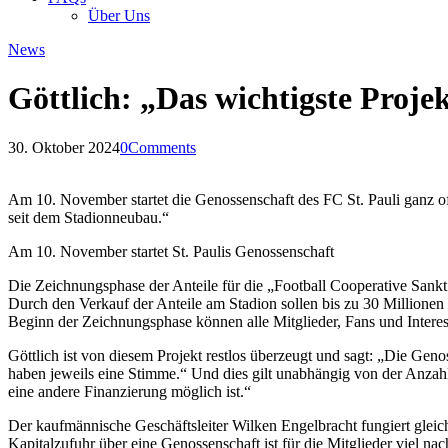
Über Uns
News
Göttlich: „Das wichtigste Proje
30. Oktober 2024
0
Comments
Am 10. November startet die Genossenschaft des FC St. Pauli ganz off
seit dem Stadionneubau.“
Am 10. November startet St. Paulis Genossenschaft
Die Zeichnungsphase der Anteile für die „Football Cooperative Sank
Durch den Verkauf der Anteile am Stadion sollen bis zu 30 Million
Beginn der Zeichnungsphase können alle Mitglieder, Fans und Interes
Göttlich ist von diesem Projekt restlos überzeugt und sagt: „Die Geno
haben jeweils eine Stimme.“ Und dies gilt unabhängig von der Anzahl
eine andere Finanzierung möglich ist.“
Der kaufmännische Geschäftsleiter Wilken Engelbracht fungiert gleichz
Kapitalzufuhr über eine Genossenschaft ist für die Mitglieder viel na