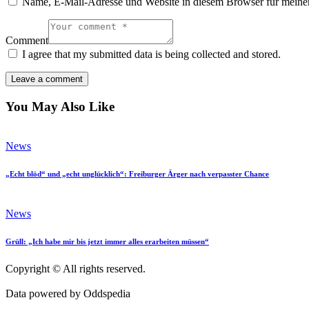
Name, E-Mail-Adresse und Website in diesem Browser für meine
Comment
I agree that my submitted data is being collected and stored.
You May Also Like
News
„Echt blöd“ und „echt unglücklich“: Freiburger Ärger nach verpasster Chance
News
Grüll: „Ich habe mir bis jetzt immer alles erarbeiten müssen“
Copyright © All rights reserved.
Data powered by Oddspedia