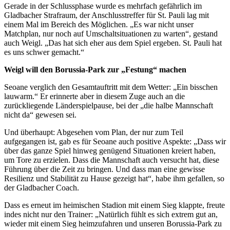
Gerade in der Schlussphase wurde es mehrfach gefährlich im
Gladbacher Strafraum, der Anschlusstreffer für St. Pauli lag mit
einem Mal im Bereich des Möglichen. „Es war nicht unser
Matchplan, nur noch auf Umschaltsituationen zu warten“, gestand
auch Weigl. „Das hat sich eher aus dem Spiel ergeben. St. Pauli hat
es uns schwer gemacht.“
Weigl will den Borussia-Park zur „Festung“ machen
Seoane verglich den Gesamtauftritt mit dem Wetter: „Ein bisschen
lauwarm.“ Er erinnerte aber in diesem Zuge auch an die
zurückliegende Länderspielpause, bei der „die halbe Mannschaft
nicht da“ gewesen sei.
Und überhaupt: Abgesehen vom Plan, der nur zum Teil
aufgegangen ist, gab es für Seoane auch positive Aspekte: „Dass wir
über das ganze Spiel hinweg genügend Situationen kreiert haben,
um Tore zu erzielen. Dass die Mannschaft auch versucht hat, diese
Führung über die Zeit zu bringen. Und dass man eine gewisse
Resilienz und Stabilität zu Hause gezeigt hat“, habe ihm gefallen, so
der Gladbacher Coach.
Dass es erneut im heimischen Stadion mit einem Sieg klappte, freute
indes nicht nur den Trainer: „Natürlich fühlt es sich extrem gut an,
wieder mit einem Sieg heimzufahren und unseren Borussia-Park zu