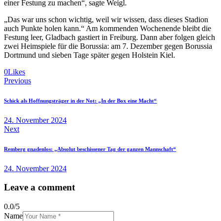
einer Festung zu machen“, sagte Weigl.
„Das war uns schon wichtig, weil wir wissen, dass dieses Stadion
auch Punkte holen kann.“ Am kommenden Wochenende bleibt die
Festung leer, Gladbach gastiert in Freiburg. Dann aber folgen gleich
zwei Heimspiele für die Borussia: am 7. Dezember gegen Borussia
Dortmund und sieben Tage später gegen Holstein Kiel.
0
Likes
Beitragsnavigation
Previous
Schick als Hoffnungsträger in der Not: „In der Box eine Macht“
24. November 2024
Next
Remberg gnadenlos: „Absolut beschissener Tag der ganzen Mannschaft“
24. November 2024
Leave a comment
0.0
/
5
Name