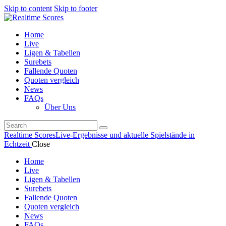
Skip to content
Skip to footer
Home
Live
Ligen & Tabellen
Surebets
Fallende Quoten
Quoten vergleich
News
FAQs
Über Uns
Realtime Scores
Live-Ergebnisse und aktuelle Spielstände in
Echtzeit
Close
Home
Live
Ligen & Tabellen
Surebets
Fallende Quoten
Quoten vergleich
News
FAQs