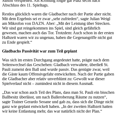
Saison verspielten. Als Krönung folgte gar Platz sechs nach
Abschluss des 11. Spieltags.
Restlos glücklich waren die Gladbacher nach der Partie aber nicht.
Mit dem Ergebnis sei er zwar „sehr zufrieden“, sagte Julian Weigl
am Mikrofon von DAZN. Aber: „Mit der Leistung über Strecken.
Wir sind gut reingekommen ins Spiel, sind gleich gefährlich
gewesen, machen auch das Tor. Trotzdem: Auch schon in der ersten
Halbzeit waren wir zu ungenau, haben die Gegenangriffe nicht gut
zu Ende gespielt.“
Gladbachs Passivität war zum Teil geplant
Was sich im ersten Durchgang angedeutet hatte, prägte nach dem
Seitenwechsel das Geschehen: Gladbach verwaltete, überließ St.
Pauli zumeist den Ball und wurde passiv. Das genügte zwar, weil
die Gäste kaum Offensivgefahr entwickelten. Nach der Partie gaben
die Gladbacher aber relativ unverblümt zu: Gewollt war dieser
Spielverlauf nicht – zumindest nicht in diesem Ausmaß.
„Das war schon auch Teil des Plans, dass man St. Pauli ein bisschen
Ballbesitz überlässt, um nach Balleroberung Räume zu nutzen“,
sagte Trainer Gerardo Seoane und gab zu, dass sich die Dinge nicht
ganz wie geplant entwickelt haben. „In der zweiten Halbzeit hatten
wir keine Entlastung mehr, das war natürlich nicht der Plan.“