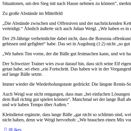
Situationen, um den Sieg mit nach Hause nehmen zu können“, merkte Ti
Zu große Abstände im Mittelfeld
„Die Abstände zwischen und Offensiven und der nachrückenden Kette w
verteidigt.“ Ähnlich äußerte sich auch Julian Weigl. „Wir haben es i
Der 29-Jährige verheimlichte dabei nicht, dass die Borussia offenkun
gebissen und gefightet“ habe. Das sei in Augsburg (1:2) nicht „so g
„Wir haben Tim vorne, der die Bälle gut festmachen kann, und wir h
Der Schweizer Trainer wies zwar darauf hin, dass sich seine Elf eige
getan habe, sei eben „ein Fortschritt. Das haben wir in der Vergan
auf lange Bälle setzte.
Immer wieder die Wiederholungstaste gedrückt: Die längste Remis-Se
Auch Weigl war nicht entgangen, dass man „bei einfachen Lösungen ge
dem Ball richtig gut spielen können“. Manchmal sei der lange Ball ab
und wir haben Tempo über Außen.“
Kleindienst ergänzte, dass lange Bälle „gar nicht so schlimm sind, we
nicht haben, denn wie Weigl hervorhob: „Wir brauchen einen Mix von 
0
Likes