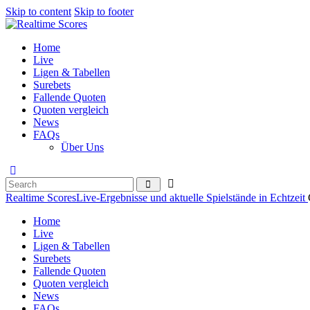
Skip to content
Skip to footer
Home
Live
Ligen & Tabellen
Surebets
Fallende Quoten
Quoten vergleich
News
FAQs
Über Uns
Realtime Scores
Live-Ergebnisse und aktuelle Spielstände in Echtzeit
Home
Live
Ligen & Tabellen
Surebets
Fallende Quoten
Quoten vergleich
News
FAQs