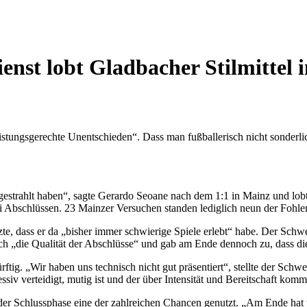
enst lobt Gladbacher Stilmittel 
leistungsgerechte Unentschieden“. Dass man fußballerisch nicht sonderl
gestrahlt haben“, sagte Gerardo Seoane nach dem 1:1 in Mainz und lobte 
 bei Abschlüssen. 23 Mainzer Versuchen standen lediglich neun der Fohl
nzte, dass er da „bisher immer schwierige Spiele erlebt“ habe. Der Sch
ch „die Qualität der Abschlüsse“ und gab am Ende dennoch zu, dass die
ürftig. „Wir haben uns technisch nicht gut präsentiert“, stellte der Sch
siv verteidigt, mutig ist und der über Intensität und Bereitschaft kom
 der Schlussphase eine der zahlreichen Chancen genutzt. „Am Ende hat 