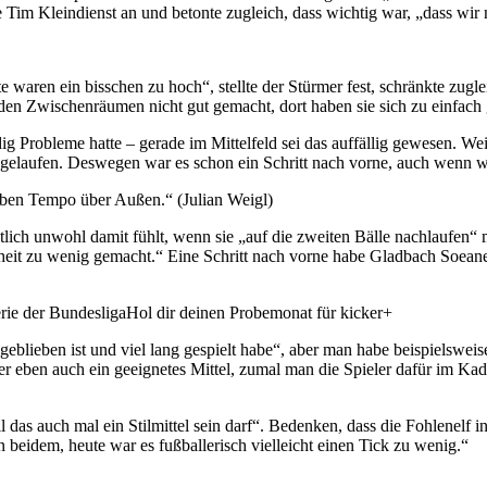
m Kleindienst an und betonte zugleich, dass wichtig war, „dass wir ni
aren ein bisschen zu hoch“, stellte der Stürmer fest, schränkte zugl
n den Zwischenräumen nicht gut gemacht, dort haben sie sich zu einfach 
dig Probleme hatte – gerade im Mittelfeld sei das auffällig gewesen. W
ut gelaufen. Deswegen war es schon ein Schritt nach vorne, auch wenn w
aben Tempo über Außen.“ (Julian Weigl)
ntlich unwohl damit fühlt, wenn sie „auf die zweiten Bälle nachlaufen
genheit zu wenig gemacht.“ Eine Schritt nach vorne habe Gladbach Soea
rie der BundesligaHol dir deinen Probemonat für kicker+
blieben ist und viel lang gespielt habe“, aber man habe beispielswei
er eben auch ein geeignetes Mittel, zumal man die Spieler dafür im Ka
il das auch mal ein Stilmittel sein darf“. Bedenken, dass die Fohlenelf
beidem, heute war es fußballerisch vielleicht einen Tick zu wenig.“