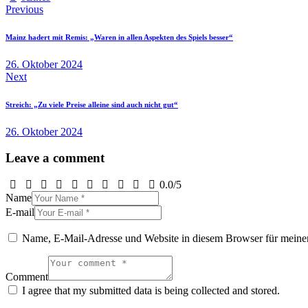
Beitragsnavigation
Previous
Mainz hadert mit Remis: „Waren in allen Aspekten des Spiels besser“
26. Oktober 2024
Next
Streich: „Zu viele Preise alleine sind auch nicht gut“
26. Oktober 2024
Leave a comment
0.0
/
5
Name
E-mail
Name, E-Mail-Adresse und Website in diesem Browser für meine
Comment
I agree that my submitted data is being collected and stored.