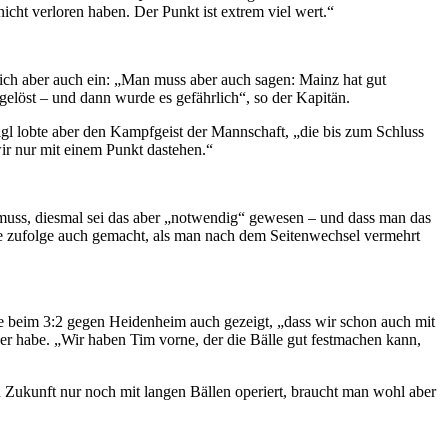
cht verloren haben. Der Punkt ist extrem viel wert.“
eich aber auch ein: „Man muss aber auch sagen: Mainz hat gut
gelöst – und dann wurde es gefährlich“, so der Kapitän.
eigl lobte aber den Kampfgeist der Mannschaft, „die bis zum Schluss
ir nur mit einem Punkt dastehen.“
“ muss, diesmal sei das aber „notwendig“ gewesen – und dass man das
ne zufolge auch gemacht, als man nach dem Seitenwechsel vermehrt
se beim 3:2 gegen Heidenheim auch gezeigt, „dass wir schon auch mit
der habe. „Wir haben Tim vorne, der die Bälle gut festmachen kann,
 in Zukunft nur noch mit langen Bällen operiert, braucht man wohl aber