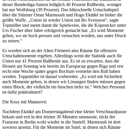
dieser Bundesliga-Saison lediglich 40 Prozent Ballbesitz, weniger
hat nur Wolfsburg (39 Prozent). Das blitzschnelle Umschaltspiel
über die Stürmer Omar Marmoush und Hugo Ekitiké ist bisher die
größte Waffe. „Union ist wieder Union mit Bo Svensson“, sagte
Topmöller und meint damit die Spielweise, die die Köpenicker unter
Urs Fischer über Jahre erfolgreich gemacht hat: „Es wird Momente
geben, wo sie hoch pressen und versuchen werden, uns unter Druck
zu setzen.“
Es werden sich an der Alten Försterei also Räume für offensive
Umschaltmomente ergeben. Allerdings weist die Statistik auch für
Union nur 41 Prozent Ballbesitz aus. Es ist zu erwarten, dass die
Hessen am Sonntag wie bereits im Europacup gegen Riga und erst
recht eine Woche später gegen Bochum vermehrt den Ball haben
werden. Toppmöller ist darauf vorbereitet. „Es wird mit Sicherheit
auch Momente geben, in denen wir Lösungen finden müssen gegen
einen Block, der vielleicht ein bisschen tiefer ist.“ Welches Personal
ist dafür prädestiniert?
Die Krux mit Matanovic
Nachdem Ekitiké am Donnerstagabend eine kleine Verschnaufpause
bekam und erst in den letzten 30 Minuten ranmusste, rückt der
Franzose in Berlin wohl wieder in die Startelf. Marmoush ist dort
sowieso gesetzt. Für die Momente im Spiel, in denen sich Räume