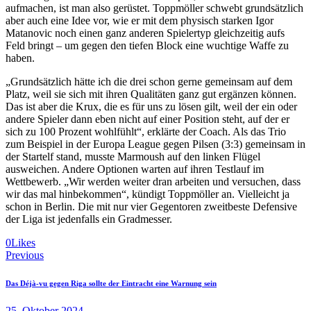
aufmachen, ist man also gerüstet. Toppmöller schwebt grundsätzlich
aber auch eine Idee vor, wie er mit dem physisch starken Igor
Matanovic noch einen ganz anderen Spielertyp gleichzeitig aufs
Feld bringt – um gegen den tiefen Block eine wuchtige Waffe zu
haben.
„Grundsätzlich hätte ich die drei schon gerne gemeinsam auf dem
Platz, weil sie sich mit ihren Qualitäten ganz gut ergänzen können.
Das ist aber die Krux, die es für uns zu lösen gilt, weil der ein oder
andere Spieler dann eben nicht auf einer Position steht, auf der er
sich zu 100 Prozent wohlfühlt“, erklärte der Coach. Als das Trio
zum Beispiel in der Europa League gegen Pilsen (3:3) gemeinsam in
der Startelf stand, musste Marmoush auf den linken Flügel
ausweichen. Andere Optionen warten auf ihren Testlauf im
Wettbewerb. „Wir werden weiter dran arbeiten und versuchen, dass
wir das mal hinbekommen“, kündigt Toppmöller an. Vielleicht ja
schon in Berlin. Die mit nur vier Gegentoren zweitbeste Defensive
der Liga ist jedenfalls ein Gradmesser.
0
Likes
Beitragsnavigation
Previous
Das Déjà-vu gegen Riga sollte der Eintracht eine Warnung sein
25. Oktober 2024