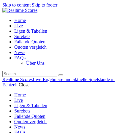
Skip to content
Skip to footer
Home
Live
Ligen & Tabellen
Surebets
Fallende Quoten
Quoten vergleich
News
FAQs
Über Uns
Realtime Scores
Live-Ergebnisse und aktuelle Spielstände in
Echtzeit
Close
Home
Live
Ligen & Tabellen
Surebets
Fallende Quoten
Quoten vergleich
News
FAQs