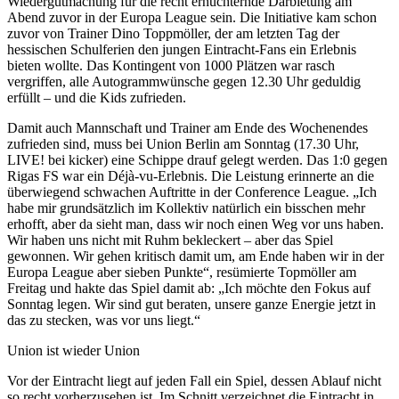
Wiedergutmachung für die recht ernüchternde Darbietung am
Abend zuvor in der Europa League sein. Die Initiative kam schon
zuvor von Trainer Dino Toppmöller, der am letzten Tag der
hessischen Schulferien den jungen Eintracht-Fans ein Erlebnis
bieten wollte. Das Kontingent von 1000 Plätzen war rasch
vergriffen, alle Autogrammwünsche gegen 12.30 Uhr geduldig
erfüllt – und die Kids zufrieden.
Damit auch Mannschaft und Trainer am Ende des Wochenendes
zufrieden sind, muss bei Union Berlin am Sonntag (17.30 Uhr,
LIVE! bei kicker) eine Schippe drauf gelegt werden. Das 1:0 gegen
Rigas FS war ein Déjà-vu-Erlebnis. Die Leistung erinnerte an die
überwiegend schwachen Auftritte in der Conference League. „Ich
habe mir grundsätzlich im Kollektiv natürlich ein bisschen mehr
erhofft, aber da sieht man, dass wir noch einen Weg vor uns haben.
Wir haben uns nicht mit Ruhm bekleckert – aber das Spiel
gewonnen. Wir gehen kritisch damit um, am Ende haben wir in der
Europa League aber sieben Punkte“, resümierte Topmöller am
Freitag und hakte das Spiel damit ab: „Ich möchte den Fokus auf
Sonntag legen. Wir sind gut beraten, unsere ganze Energie jetzt in
das zu stecken, was vor uns liegt.“
Union ist wieder Union
Vor der Eintracht liegt auf jeden Fall ein Spiel, dessen Ablauf nicht
so recht vorherzusehen ist. Im Schnitt verzeichnet die Eintracht in