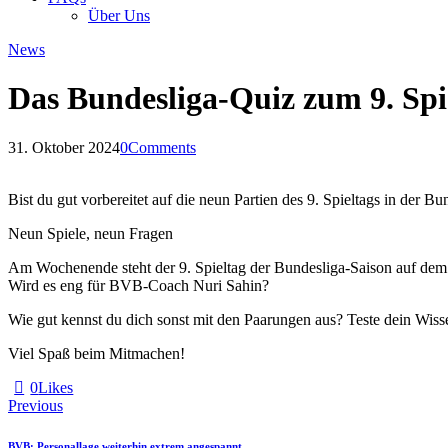
Über Uns
News
Das Bundesliga-Quiz zum 9. Spi
31. Oktober 2024
0
Comments
Bist du gut vorbereitet auf die neun Partien des 9. Spieltags in der Bu
Neun Spiele, neun Fragen
Am Wochenende steht der 9. Spieltag der Bundesliga-Saison auf de
Wird es eng für BVB-Coach Nuri Sahin?
Wie gut kennst du dich sonst mit den Paarungen aus? Teste dein Wis
Viel Spaß beim Mitmachen!
0
Likes
Beitragsnavigation
Previous
BVB: Personallage weiterhin extrem angespannt