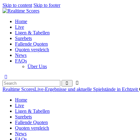
Skip to content
Skip to footer
Home
Live
Ligen & Tabellen
Surebets
Fallende Quoten
Quoten vergleich
News
FAQs
Über Uns
Realtime Scores
Live-Ergebnisse und aktuelle Spielstände in Echtzeit
Home
Live
Ligen & Tabellen
Surebets
Fallende Quoten
Quoten vergleich
News
FAQs