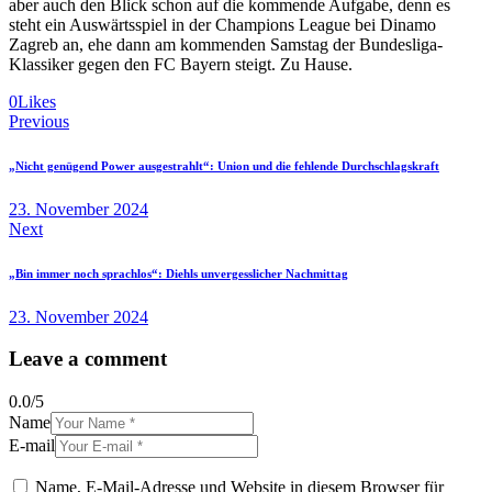
aber auch den Blick schon auf die kommende Aufgabe, denn es
steht ein Auswärtsspiel in der Champions League bei Dinamo
Zagreb an, ehe dann am kommenden Samstag der Bundesliga-
Klassiker gegen den FC Bayern steigt. Zu Hause.
0
Likes
Beitragsnavigation
Previous
„Nicht genügend Power ausgestrahlt“: Union und die fehlende Durchschlagskraft
23. November 2024
Next
„Bin immer noch sprachlos“: Diehls unvergesslicher Nachmittag
23. November 2024
Leave a comment
0.0
/
5
Name
E-mail
Name, E-Mail-Adresse und Website in diesem Browser für