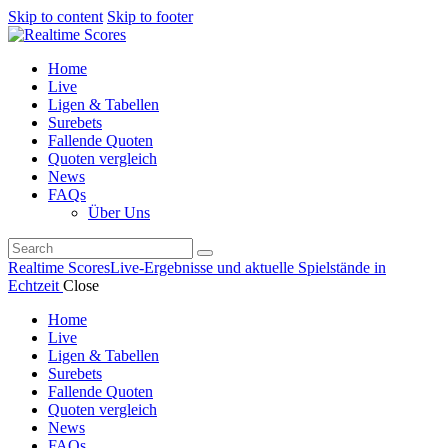
Skip to content
Skip to footer
Home
Live
Ligen & Tabellen
Surebets
Fallende Quoten
Quoten vergleich
News
FAQs
Über Uns
Realtime Scores
Live-Ergebnisse und aktuelle Spielstände in
Echtzeit
Close
Home
Live
Ligen & Tabellen
Surebets
Fallende Quoten
Quoten vergleich
News
FAQs