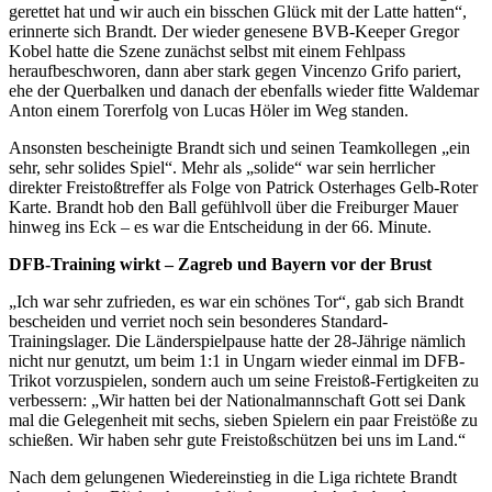
gerettet hat und wir auch ein bisschen Glück mit der Latte hatten“,
erinnerte sich Brandt. Der wieder genesene BVB-Keeper Gregor
Kobel hatte die Szene zunächst selbst mit einem Fehlpass
heraufbeschworen, dann aber stark gegen Vincenzo Grifo pariert,
ehe der Querbalken und danach der ebenfalls wieder fitte Waldemar
Anton einem Torerfolg von Lucas Höler im Weg standen.
Ansonsten bescheinigte Brandt sich und seinen Teamkollegen „ein
sehr, sehr solides Spiel“. Mehr als „solide“ war sein herrlicher
direkter Freistoßtreffer als Folge von Patrick Osterhages Gelb-Roter
Karte. Brandt hob den Ball gefühlvoll über die Freiburger Mauer
hinweg ins Eck – es war die Entscheidung in der 66. Minute.
DFB-Training wirkt – Zagreb und Bayern vor der Brust
„Ich war sehr zufrieden, es war ein schönes Tor“, gab sich Brandt
bescheiden und verriet noch sein besonderes Standard-
Trainingslager. Die Länderspielpause hatte der 28-Jährige nämlich
nicht nur genutzt, um beim 1:1 in Ungarn wieder einmal im DFB-
Trikot vorzuspielen, sondern auch um seine Freistoß-Fertigkeiten zu
verbessern: „Wir hatten bei der Nationalmannschaft Gott sei Dank
mal die Gelegenheit mit sechs, sieben Spielern ein paar Freistöße zu
schießen. Wir haben sehr gute Freistoßschützen bei uns im Land.“
Nach dem gelungenen Wiedereinstieg in die Liga richtete Brandt