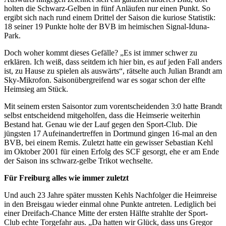
holten die Schwarz-Gelben in fünf Anläufen nur einen Punkt. So
ergibt sich nach rund einem Drittel der Saison die kuriose Statistik:
18 seiner 19 Punkte holte der BVB im heimischen Signal-Iduna-
Park.
Doch woher kommt dieses Gefälle? „Es ist immer schwer zu
erklären. Ich weiß, dass seitdem ich hier bin, es auf jeden Fall anders
ist, zu Hause zu spielen als auswärts“, rätselte auch Julian Brandt am
Sky-Mikrofon. Saisonübergreifend war es sogar schon der elfte
Heimsieg am Stück.
Mit seinem ersten Saisontor zum vorentscheidenden 3:0 hatte Brandt
selbst entscheidend mitgeholfen, dass die Heimserie weiterhin
Bestand hat. Genau wie der Lauf gegen den Sport-Club. Die
jüngsten 17 Aufeinandertreffen in Dortmund gingen 16-mal an den
BVB, bei einem Remis. Zuletzt hatte ein gewisser Sebastian Kehl
im Oktober 2001 für einen Erfolg des SCF gesorgt, ehe er am Ende
der Saison ins schwarz-gelbe Trikot wechselte.
Für Freiburg alles wie immer zuletzt
Und auch 23 Jahre später mussten Kehls Nachfolger die Heimreise
in den Breisgau wieder einmal ohne Punkte antreten. Lediglich bei
einer Dreifach-Chance Mitte der ersten Hälfte strahlte der Sport-
Club echte Torgefahr aus. „Da hatten wir Glück, dass uns Gregor