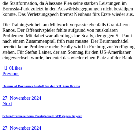
die Startformation, da Alassane Plea seine starken Leistungen im
Borussia-Park zuletzt in den Auswärtsbegegnungen nicht bestätigen
konnte. Das Verletzungspech bremst Neuhaus fürs Erste wieder aus.
Die Trainingseinheit am Mittwoch verpasste ebenfalls Grant-Leon
Ranos. Der Offensivspieler fehlte aufgrund von muskulären
Problemen. Mit dabei war allerdings Joe Scally, der gegen St. Pauli
nach einem Zusammenprall früh raus musste. Der Brummschädel
bereitet keine Probleme mehr, Scally wird in Freiburg zur Verfügung
stehen. Für Stefan Lainer, der am Sonntag für den US-Amerikaner
eingewechselt wurde, bedeutet das wieder einen Platz auf der Bank.
0
Likes
Beitragsnavigation
Previous
Darum ist Bornauws Ausfall für den VfL kein Drama
27. November 2024
Next
Schiri-Premiere beim Prestigeduell BVB gegen Bayern
27. November 2024