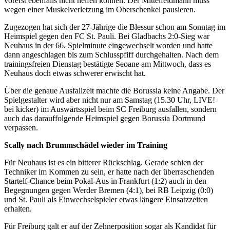
vorerst ebenfalls nicht helfen können. Der Mittelfeldmann muss
wegen einer Muskelverletzung im Oberschenkel pausieren.
Zugezogen hat sich der 27-Jährige die Blessur schon am Sonntag im
Heimspiel gegen den FC St. Pauli. Bei Gladbachs 2:0-Sieg war
Neuhaus in der 66. Spielminute eingewechselt worden und hatte
dann angeschlagen bis zum Schlusspfiff durchgehalten. Nach dem
trainingsfreien Dienstag bestätigte Seoane am Mittwoch, dass es
Neuhaus doch etwas schwerer erwischt hat.
Über die genaue Ausfallzeit machte die Borussia keine Angabe. Der
Spielgestalter wird aber nicht nur am Samstag (15.30 Uhr, LIVE!
bei kicker) im Auswärtsspiel beim SC Freiburg ausfallen, sondern
auch das darauffolgende Heimspiel gegen Borussia Dortmund
verpassen.
Scally nach Brummschädel wieder im Training
Für Neuhaus ist es ein bitterer Rückschlag. Gerade schien der
Techniker im Kommen zu sein, er hatte nach der überraschenden
Startelf-Chance beim Pokal-Aus in Frankfurt (1:2) auch in den
Begegnungen gegen Werder Bremen (4:1), bei RB Leipzig (0:0)
und St. Pauli als Einwechselspieler etwas längere Einsatzzeiten
erhalten.
Für Freiburg galt er auf der Zehnerposition sogar als Kandidat für