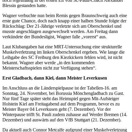
noch regelmäßig in der ersten Elf von St.-Pauli-Coach Alexander
Blessin gestanden hatte.
Wagner verbuchte nun beim Remis gegen Braunschweig auch eine
erste gute Chance, doch nach knapp einer halben Stunde folgte der
Rückschlag: Der 21-Jährige verletzte sich am Oberschenkel und
musste angeschlagen ausgewechselt werden. Am Freitag dann
verkündete der Bundesligist, Wagner falle „vorerst“ aus.
Laut Klubangaben hat eine MRT-Untersuchung eine strukturelle
Muskelverletzung im linken Oberschenkel ergeben. Wie lange die
Leihgabe des SC Freiburg den Kiezkickern fehlen wird, ist nicht
bekannt. Wagner aber werde „in den kommenden
Meisterschaftsspielen nicht zur Verfügung stehen“.
Erst Gladbach, dann Kiel, dann Meister Leverkusen
Im Anschluss an die Länderspielpause ist der Tabellen-16. am
Sonntag, 24. November, bei Borussia Mönchengladbach zu Gast.
Nur fünf Tage später steht das Heimspiel gegen Mit-Aufsteiger
Holstein Kiel am Freitagabend auf dem Programm, bevor es zu
Meister Bayer 04 Leverkusen geht (7. Dezember). Vor der
Winterpause trifft St. Pauli zudem zuhause auf Werder Bremen (14.
Dezember) und auswärts auf den VfB Stuttgart (21. Dezember).
Da aktuell auch Connor Metcalfe aufgrund einer Muskelverletzung