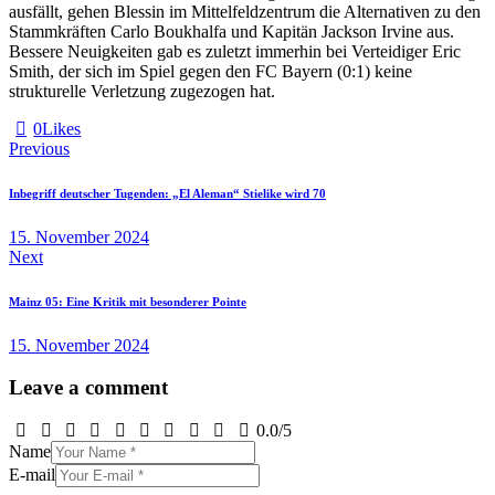
ausfällt, gehen Blessin im Mittelfeldzentrum die Alternativen zu den
Stammkräften Carlo Boukhalfa und Kapitän Jackson Irvine aus.
Bessere Neuigkeiten gab es zuletzt immerhin bei Verteidiger Eric
Smith, der sich im Spiel gegen den FC Bayern (0:1) keine
strukturelle Verletzung zugezogen hat.
0
Likes
Beitragsnavigation
Previous
Inbegriff deutscher Tugenden: „El Aleman“ Stielike wird 70
15. November 2024
Next
Mainz 05: Eine Kritik mit besonderer Pointe
15. November 2024
Leave a comment
0.0
/
5
Name
E-mail