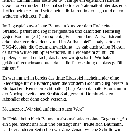
lenken. Einmal mehr hatte der 34-Jährige ein eigentlich sicheres
Gegentor verhindert. Diesmal sicherte der Nationaltorhüter das erste
Hoffenheimer zu null seit eineinhalb Jahren in der Liga und einen
weiteren wichtigen Punkt.
Im Ligaspiel zuvor hatte Baumann kurz vor dem Ende einen
Strafstoß pariert und sogar festgehalten und damit den Heimsieg
gegen Bochum (3:1) ermöglicht. „Es ist ein klarer Aufwärtstrend
erkennbar, gerade defensiv und im Aufbauspiel“, analysierte der
TSG-Kapitän die Gesamtentwicklung, „es gab auch schon Phasen,
da hätten wir so ein Spiel verloren. In Heidenheim zu null zu
spielen, ist nicht einfach, das haben wir geschafft. Wir haben
gekämpft gemeinsam, auch da ist die Entwicklung da, dass gefällt
mir gut.“
Es war immerhin bereits das dritte Ligaspiel nacheinander ohne
Niederlage für die Kraichgauer, die vor dem Bochum-Sieg bereits in
Stuttgart ein Remis erreicht hatten (1:1). Auch da hatte Baumann in
der Nachspielzeit einen Strafstoß abgewehrt, Demirovic den
Abpraller aber dann doch versenkt.
Matarazzo: „Wir sind auf einem guten Weg“
In Heidenheim blieb Baumann also mal wieder ohne Gegentor. „So
ein Spiel macht uns Mut und bestätigt uns“, freute sich Baumann,
„auf der anderen Seit sehen wir ganz genau, welche Schritte wir