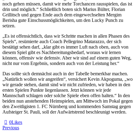
noch gehen müssen, damit wir mehr Torchancen rausspielen, das ist
drin und möglich.“ Schließlich boten sich Marius Bülter, Florian
Grillitsch und gegen Ende auch dem eingewechselten Mergim
Berisha gute Einschussmöglichkeiten, um den Lucky Punch zu
setzen.
„Es ist offensichtlich, dass wir Schritte machen in allen Phasen des
Spiels“, resümierte auch Coach Pellegrino Matarazzo, der sich
bestätigt sehen darf, „klar gibt es immer Luft nach oben, auch von
diesem Spiel gibt es Nachbereitungsbedarf, woraus wir lernen
können, offensiv wie defensiv. Aber wir sind auf einem guten Weg,
nicht nur vom Ergebnis, sondern auch von der Leistung her.“
Das sollte sich demnächst auch in der Tabelle bemerkbar machen.
„Natürlich wollen wir angreifen“, versichert Kevin Akpoguma, „wo
wir gerade stehen, damit sind wir nicht zufrieden, wir haben in den
ersten Spielen Punkte liegenlassen. Jetzt können wir jede
Mannschaft schlagen oder solche Spiele eben offen halten.“ In den
beiden nun anstehenden Heimspielen, am Mittwoch im Pokal gegen
den Zweitligisten 1. FC Nürnberg und kommenden Samstag gegen
Aufsteiger St. Pauli, soll der Aufwärtstrend beschleunigt werden.
0
Likes
Beitragsnavigation
Previous