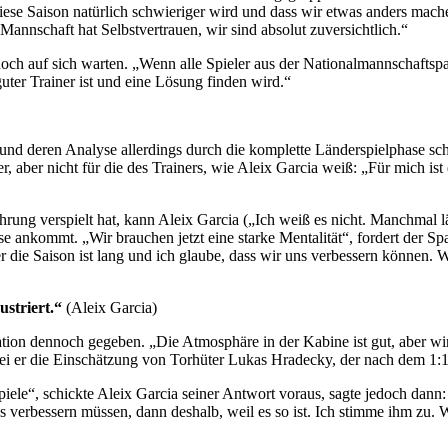
 diese Saison natürlich schwieriger wird und dass wir etwas anders ma
annschaft hat Selbstvertrauen, wir sind absolut zuversichtlich.“
och auf sich warten. „Wenn alle Spieler aus der Nationalmannschaf
guter Trainer ist und eine Lösung finden wird.“
d deren Analyse allerdings durch die komplette Länderspielphase schle
r, aber nicht für die des Trainers, wie Aleix Garcia weiß: „Für mich ist 
ng verspielt hat, kann Aleix Garcia („Ich weiß es nicht. Manchmal läuft 
se ankommt. „Wir brauchen jetzt eine starke Mentalität“, fordert der Sp
ber die Saison ist lang und ich glaube, dass wir uns verbessern können.
ustriert.“
(Aleix Garcia)
ation dennoch gegeben. „Die Atmosphäre in der Kabine ist gut, aber wir
er die Einschätzung von Torhüter Lukas Hradecky, der nach dem 1:1 in
piele“, schickte Aleix Garcia seiner Antwort voraus, sagte jedoch dann: 
das verbessern müssen, dann deshalb, weil es so ist. Ich stimme ihm zu.