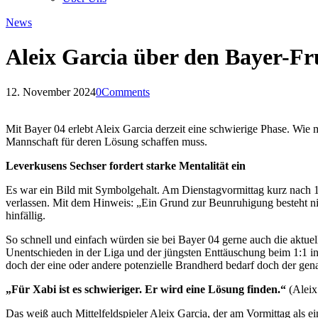
News
Aleix Garcia über den Bayer-Fr
12. November 2024
0
Comments
Mit Bayer 04 erlebt Aleix Garcia derzeit eine schwierige Phase. Wie
Mannschaft für deren Lösung schaffen muss.
Leverkusens Sechser fordert starke Mentalität ein
Es war ein Bild mit Symbolgehalt. Am Dienstagvormittag kurz nach 
verlassen. Mit dem Hinweis: „Ein Grund zur Beunruhigung besteht nic
hinfällig.
So schnell und einfach würden sie bei Bayer 04 gerne auch die aktue
Unentschieden in der Liga und der jüngsten Enttäuschung beim 1:1 i
doch der eine oder andere potenzielle Brandherd bedarf doch der g
„Für Xabi ist es schwieriger. Er wird eine Lösung finden.“
(Aleix
Das weiß auch Mittelfeldspieler Aleix Garcia, der am Vormittag als ei