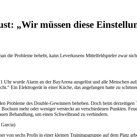
ust: „Wir müssen diese Einstell
 man die Probleme behebt, kann Leverkusens Mittelfeldspieler zwar nic
11 Uhr wurde Alarm an der BayArena ausgelöst und alle Menschen aufg
ht.“ Ein Elektrogerät in einer Küche, das angefangen hatte zu schmor
llen Probleme des Double-Gewinners beheben. Doch beim derzeitigen Ta
n Bochum mehr oder weniger versteckt an verschiedenen Punkten. Feue
enauen Behandlung, um einen Schwelbrand zu verhindern.
 Garcia)
ner von sechs Profis in einer kleinen Trainingsgruppe auf dem Platz arbe