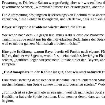
Erwartungen. Die letzte Saison war großartig, aber wir wissen, dass
gekommene Sechser, „wir müssen unsere Fehler korrigieren, aber die M
Die Aufarbeitung des jüngsten Rückschlags von Bochum muss aber n
versuchen, diese Fehler zu korrigieren, und ich denke, dass Xabi ein 
Bayer schleppt die Probleme wieder durch die Pause
Wie schon nach dem 2:2 gegen Kiel muss Xabi Alonso die Probleme un
Trainingsgruppe reicht nur für die individuellen Bedürfnisse der Spiele
weil er mit der ganzen Mannschaft arbeiten möchte.“
Eine gute Erklärung, warum Bayer bereits elf Punkte nach eigener Führu
liefern, doch er weiß genau, worauf es in einer solch schwierigen Pha
scheint, „natürlich liegen wir jetzt neun Punkte hinter den Bayern, a
kämpfen.“
„Die Atmosphäre in der Kabine ist gut, aber wir sind natürlich fr
Eine Voraussetzung dafür sieht er in der aktuellen ernüchternden Situ
machen können, um Spiele zu gewinnen und besser zu spielen.“ Wobei 
„Für mich ist es schwierig etwas zu sagen, weil ich nicht jedes Spiel s
Kapitän, er hat viele Spiele bestritten. Und wenn er denkt, dass wir 
beginnt.