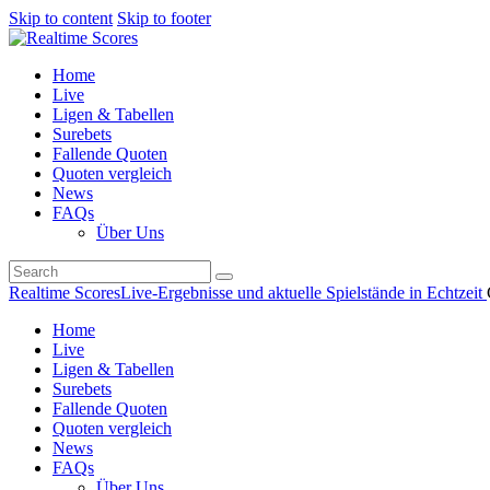
Skip to content
Skip to footer
Home
Live
Ligen & Tabellen
Surebets
Fallende Quoten
Quoten vergleich
News
FAQs
Über Uns
Realtime Scores
Live-Ergebnisse und aktuelle Spielstände in Echtzeit
Home
Live
Ligen & Tabellen
Surebets
Fallende Quoten
Quoten vergleich
News
FAQs
Über Uns