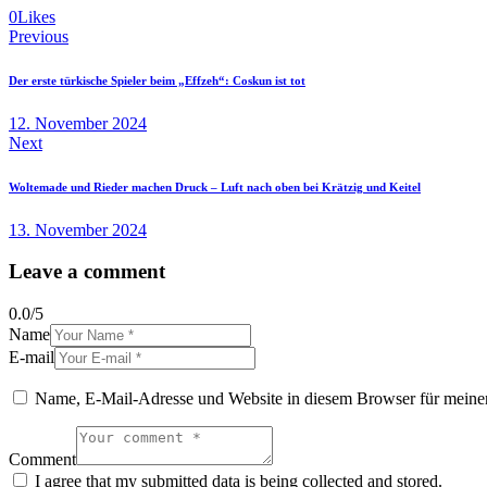
0
Likes
Beitragsnavigation
Previous
Der erste türkische Spieler beim „Effzeh“: Coskun ist tot
12. November 2024
Next
Woltemade und Rieder machen Druck – Luft nach oben bei Krätzig und Keitel
13. November 2024
Leave a comment
0.0
/
5
Name
E-mail
Name, E-Mail-Adresse und Website in diesem Browser für meine
Comment
I agree that my submitted data is being collected and stored.